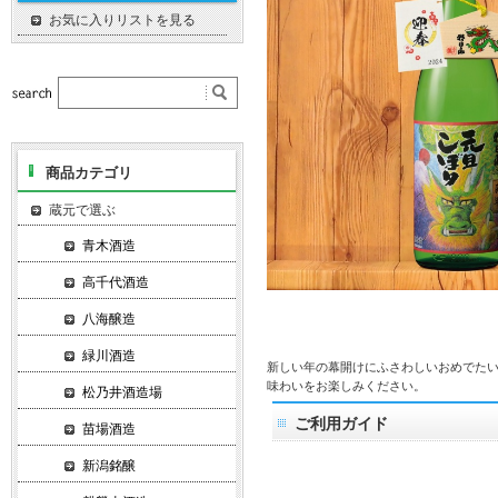
お気に入りリストを見る
商品カテゴリ
蔵元で選ぶ
青木酒造
高千代酒造
八海醸造
緑川酒造
新しい年の幕開けにふさわしいおめでた
味わいをお楽しみください。
松乃井酒造場
ご利用ガイド
苗場酒造
新潟銘醸