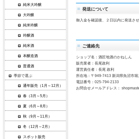
純米大吟醸
発送について
大吟醸
御入金を確認後、２日以内に発送さ
純米吟醸
吟醸酒
純米酒
ご連絡先
本醸造酒
ショップ名：酒匠地酒のかねしん
販売業者：長尾政利
普通酒
運営責任者：長尾 政利
季節で選ぶ
所在地：〒949-7413 新潟県魚沼
電話番号：025-794-2133
通年販売（1月～12月）
お問合せメールアドレス：
shopmast
春（3月～5月）
夏（6月～8月）
秋（9月～11月）
冬（12月～2月）
スポット販売