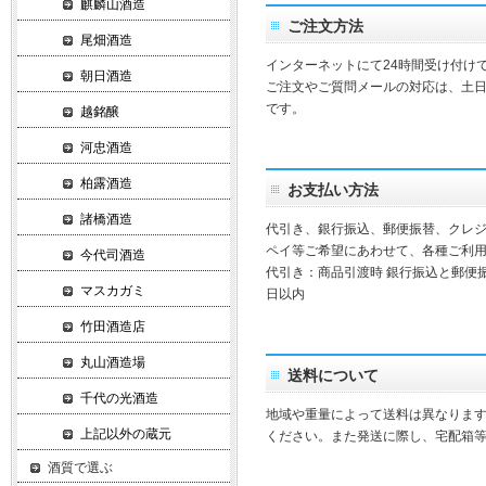
麒麟山酒造
ご注文方法
尾畑酒造
インターネットにて24時間受け付け
朝日酒造
ご注文やご質問メールの対応は、土
です。
越銘醸
河忠酒造
柏露酒造
お支払い方法
諸橋酒造
代引き、銀行振込、郵便振替、クレ
ペイ等ご希望にあわせて、各種ご利
今代司酒造
代引き：商品引渡時 銀行振込と郵便
マスカガミ
日以内
竹田酒造店
丸山酒造場
送料について
千代の光酒造
地域や重量によって送料は異なりま
上記以外の蔵元
ください。また発送に際し、宅配箱
酒質で選ぶ