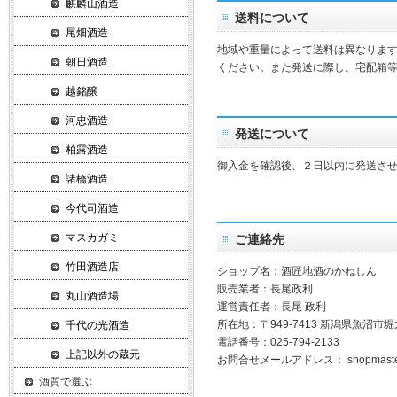
麒麟山酒造
送料について
尾畑酒造
地域や重量によって送料は異なりま
朝日酒造
ください。また発送に際し、宅配箱
越銘醸
河忠酒造
発送について
柏露酒造
御入金を確認後、２日以内に発送さ
諸橋酒造
今代司酒造
マスカガミ
ご連絡先
竹田酒造店
ショップ名：酒匠地酒のかねしん
販売業者：長尾政利
丸山酒造場
運営責任者：長尾 政利
所在地：〒949-7413 新潟県魚沼
千代の光酒造
電話番号：025-794-2133
上記以外の蔵元
お問合せメールアドレス：
shopmast
酒質で選ぶ