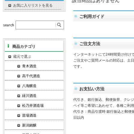
該当商品はありません
お気に入りリストを見る
ご利用ガイド
ご注文方法
商品カテゴリ
インターネットにて24時間受け付け
蔵元で選ぶ
ご注文やご質問メールの対応は、土
青木酒造
です。
高千代酒造
八海醸造
お支払い方法
緑川酒造
代引き、銀行振込、郵便振替、クレ
松乃井酒造場
ペイ等ご希望にあわせて、各種ご利
代引き：商品引渡時 銀行振込と郵便
苗場酒造
日以内
新潟銘醸