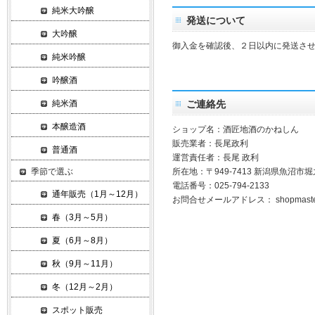
純米大吟醸
発送について
大吟醸
御入金を確認後、２日以内に発送さ
純米吟醸
吟醸酒
純米酒
ご連絡先
本醸造酒
ショップ名：酒匠地酒のかねしん
販売業者：長尾政利
普通酒
運営責任者：長尾 政利
季節で選ぶ
所在地：〒949-7413 新潟県魚沼
電話番号：025-794-2133
通年販売（1月～12月）
お問合せメールアドレス：
shopmast
春（3月～5月）
夏（6月～8月）
秋（9月～11月）
冬（12月～2月）
スポット販売