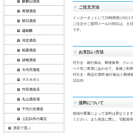
麒麟山酒造
ご注文方法
尾畑酒造
インターネットにて24時間受け付け
朝日酒造
ご注文やご質問メールの対応は、土
です。
越銘醸
河忠酒造
柏露酒造
お支払い方法
諸橋酒造
代引き、銀行振込、郵便振替、クレ
ペイ等ご希望にあわせて、各種ご利
今代司酒造
代引き：商品引渡時 銀行振込と郵便
マスカガミ
日以内
竹田酒造店
丸山酒造場
送料について
千代の光酒造
地域や重量によって送料は異なりま
上記以外の蔵元
ください。また発送に際し、宅配箱
酒質で選ぶ