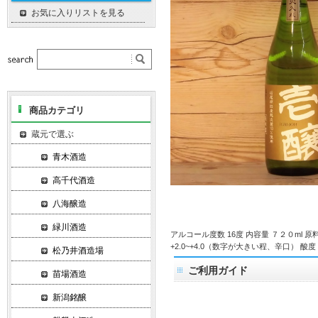
お気に入りリストを見る
商品カテゴリ
蔵元で選ぶ
青木酒造
高千代酒造
八海醸造
緑川酒造
アルコール度数 16度 内容量 ７２０ml 
+2.0~+4.0（数字が大きい程、辛口） 酸度 
松乃井酒造場
ご利用ガイド
苗場酒造
新潟銘醸